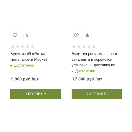
Букет из 49 жёлтых
Букет из ранункулюсов и
тюльпанов в Москве
эвкалипта в корейской
упаковке — доставка по
Достаточно
Москве
Достаточно
9 900
руб.
/шт
17 800
руб.
/шт
В КОРЗИНУ
В КОРЗИНУ