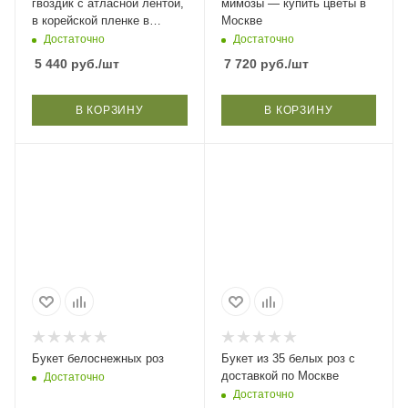
гвоздик с атласной лентой,
мимозы — купить цветы в
в корейской пленке в
Москве
Москве
Достаточно
Достаточно
5 440
руб.
/шт
7 720
руб.
/шт
В КОРЗИНУ
В КОРЗИНУ
Букет белоснежных роз
Букет из 35 белых роз с
доставкой по Москве
Достаточно
Достаточно