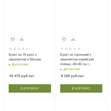
Букет из 79 калл с
Букет из гортензий с
эвкалиптом в Москве
эвкалиптом корейская
плёнка, 40×40 см с
Достаточно
доставкой по Москве
Достаточно
43 470
руб.
/шт
9 100
руб.
/шт
В КОРЗИНУ
В КОРЗИНУ