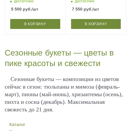
30×55 см
области
Достаточно
Достаточно
5 500
руб.
/шт
7 550
руб.
/шт
В КОРЗИНУ
В КОРЗИНУ
Сезонные букеты — цветы в
пике красоты и свежести
Сезонные букеты — композиции из цветов
сейчас в сезон: тюльпаны и мимоза (февраль-
март), пионы (май-июнь), хризантемы (осень),
пихта и сосна (декабрь). Максимальная
свежесть до 21 дня.
Каталог