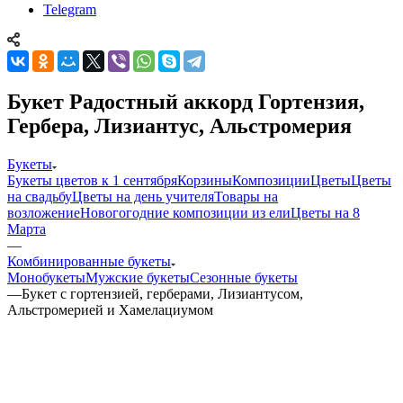
Telegram
Букет Радостный аккорд Гортензия,
Гербера, Лизиантус, Альстромерия
Букеты
Букеты цветов к 1 сентября
Корзины
Композиции
Цветы
Цветы
на свадьбу
Цветы на день учителя
Товары на
возложение
Новогогодние композиции из ели
Цветы на 8
Марта
—
Комбинированные букеты
Монобукеты
Мужские букеты
Сезонные букеты
—
Букет с гортензией, герберами, Лизиантусом,
Альстромерией и Хамелациумом