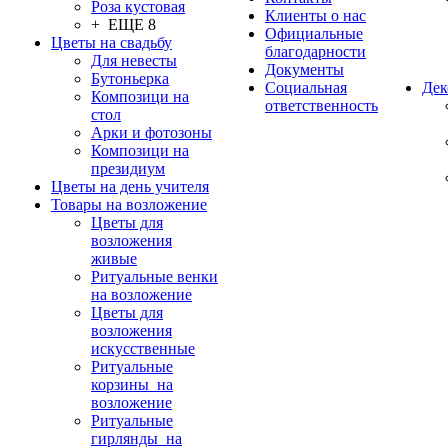
Роза кустовая
Клиенты о нас
+ ЕЩЕ 8
Официальные
Цветы на свадьбу
благодарности
Для невесты
Документы
Бутоньерка
Социальная
Дек
Композици на
ответственность
стол
Арки и фотозоны
Композици на
президиум
Цветы на день учителя
Товары на возложение
Цветы для
возложения
живые
Ритуальные венки
на возложение
Цветы для
возложения
искусственные
Ритуальные
корзины на
возложение
Ритуальные
гирлянды на