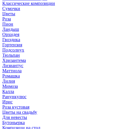
Классические композиции
Сумочки
Цветы
Роза
Пион
Ландыш
Орхидея
Гвоздика
Гортензия
Подсолнух
Тюльпан
Хризантема
Лизиантус
Маттиола
Ромашка
Лилия
Мимоза
Калла
Ранункулюс
Ирис
Роза кустовая
Цветы на свадьбу
Для невесты
Бутоньерка
Композици на стол