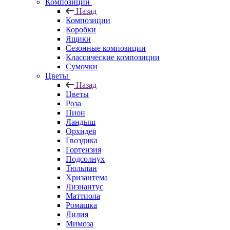
Композиции
Назад
Композиции
Коробки
Ящики
Сезонные композиции
Классические композиции
Сумочки
Цветы
Назад
Цветы
Роза
Пион
Ландыш
Орхидея
Гвоздика
Гортензия
Подсолнух
Тюльпан
Хризантема
Лизиантус
Маттиола
Ромашка
Лилия
Мимоза