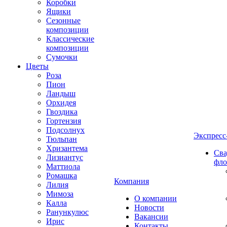
Коробки
Ящики
Сезонные
композиции
Классические
композиции
Сумочки
Цветы
Роза
Пион
Ландыш
Орхидея
Гвоздика
Гортензия
Подсолнух
Экспресс
Тюльпан
Хризантема
Сва
Лизиантус
фло
Маттиола
Ромашка
Компания
Лилия
Мимоза
О компании
Калла
Новости
Ранункулюс
Вакансии
Ирис
Контакты