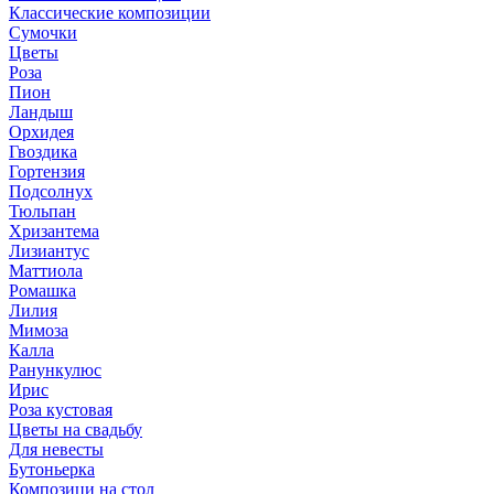
Классические композиции
Сумочки
Цветы
Роза
Пион
Ландыш
Орхидея
Гвоздика
Гортензия
Подсолнух
Тюльпан
Хризантема
Лизиантус
Маттиола
Ромашка
Лилия
Мимоза
Калла
Ранункулюс
Ирис
Роза кустовая
Цветы на свадьбу
Для невесты
Бутоньерка
Композици на стол