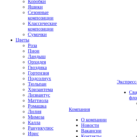
Коробки
Ящики
Сезонные
композиции
Классические
композиции
Сумочки
Цветы
Роза
Пион
Ландыш
Орхидея
Гвоздика
Гортензия
Подсолнух
Экспресс
Тюльпан
Хризантема
Сва
Лизиантус
фло
Маттиола
Ромашка
Компания
Лилия
Мимоза
О компании
Калла
Новости
Ранункулюс
Вакансии
Ирис
Контакты