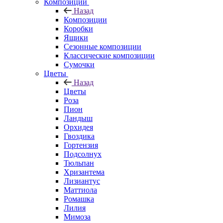
Композиции
Назад
Композиции
Коробки
Ящики
Сезонные композиции
Классические композиции
Сумочки
Цветы
Назад
Цветы
Роза
Пион
Ландыш
Орхидея
Гвоздика
Гортензия
Подсолнух
Тюльпан
Хризантема
Лизиантус
Маттиола
Ромашка
Лилия
Мимоза