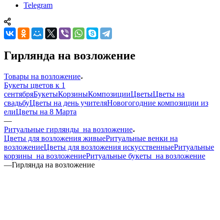
Telegram
Гирлянда на возложение
Товары на возложение
Букеты цветов к 1
сентября
Букеты
Корзины
Композиции
Цветы
Цветы на
свадьбу
Цветы на день учителя
Новогогодние композиции из
ели
Цветы на 8 Марта
—
Ритуальные гирлянды на возложение
Цветы для возложения живые
Ритуальные венки на
возложение
Цветы для возложения искусственные
Ритуальные
корзины на возложение
Ритуальные букеты на возложение
—
Гирлянда на возложение