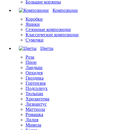
Большие корзины
Композиции
Коробки
Ящики
Сезонные композиции
Классические композиции
Сумочки
Цветы
Роза
Пион
Ландыш
Орхидея
Гвоздика
Гортензия
Подсолнух
Тюльпан
Хризантема
Лизиантус
Маттиола
Ромашка
Лилия
Мимоза