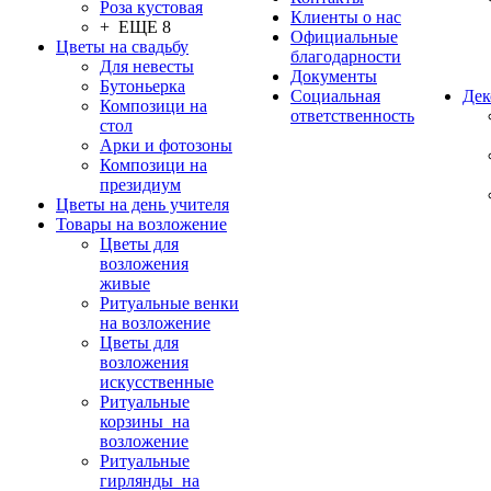
Роза кустовая
Клиенты о нас
+ ЕЩЕ 8
Официальные
Цветы на свадьбу
благодарности
Для невесты
Документы
Бутоньерка
Социальная
Дек
Композици на
ответственность
стол
Арки и фотозоны
Композици на
президиум
Цветы на день учителя
Товары на возложение
Цветы для
возложения
живые
Ритуальные венки
на возложение
Цветы для
возложения
искусственные
Ритуальные
корзины на
возложение
Ритуальные
гирлянды на