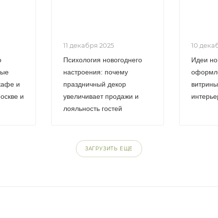
11 декабря 2025
10 дека
о
Психология новогоднего
Идеи но
вые
настроения: почему
оформле
кафе и
праздничный декор
витрины
оскве и
увеличивает продажи и
интерье
и
лояльность гостей
ЗАГРУЗИТЬ ЕЩЕ