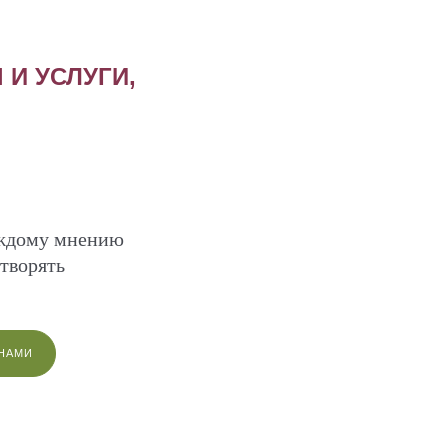
 И УСЛУГИ,
аждому мнению
творять
 НАМИ