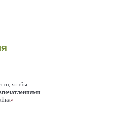
ИЯ
ого, чтобы
впечатлениями
айна
»