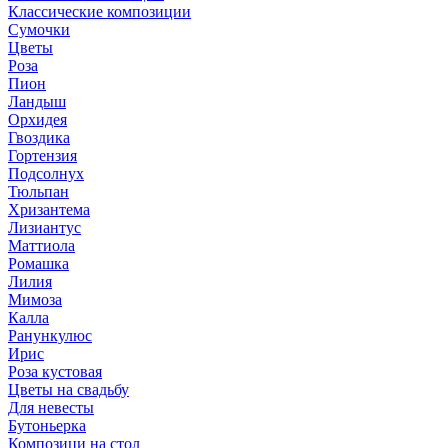
Классические композиции
Сумочки
Цветы
Роза
Пион
Ландыш
Орхидея
Гвоздика
Гортензия
Подсолнух
Тюльпан
Хризантема
Лизиантус
Маттиола
Ромашка
Лилия
Мимоза
Калла
Ранункулюс
Ирис
Роза кустовая
Цветы на свадьбу
Для невесты
Бутоньерка
Композици на стол