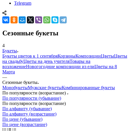
Telegram
Сезонные букеты
4
Букеты
Букеты цветов к 1 сентября
Корзины
Композиции
Цветы
Цветы
на свадьбу
Цветы на день учителя
Товары на
возложение
Новогогодние композиции из ели
Цветы на 8
Марта
—
Сезонные букеты
Монобукеты
Мужские букеты
Комбинированные букеты
По популярности (возрастание)
По популярности (убывание)
По популярности (возрастание)
По алфавиту (убывание)
По алфавиту (возрастание)
По цене (убывание)
По цене (возрастание)