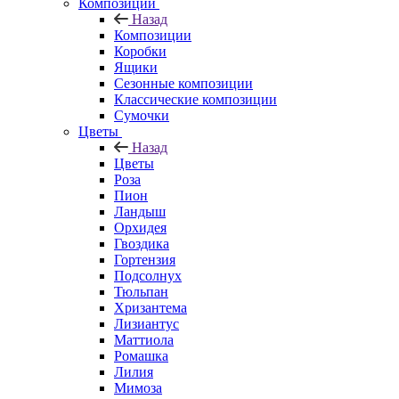
Композиции
Назад
Композиции
Коробки
Ящики
Сезонные композиции
Классические композиции
Сумочки
Цветы
Назад
Цветы
Роза
Пион
Ландыш
Орхидея
Гвоздика
Гортензия
Подсолнух
Тюльпан
Хризантема
Лизиантус
Маттиола
Ромашка
Лилия
Мимоза