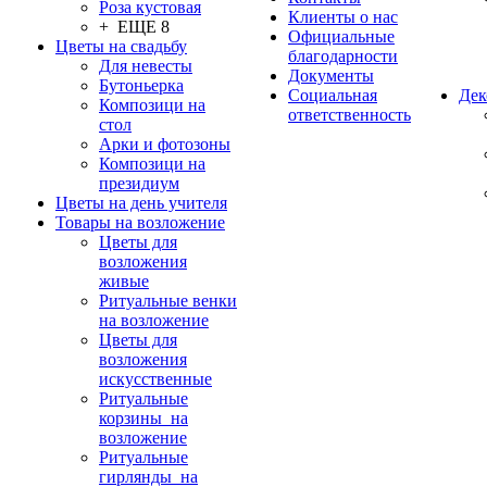
Роза кустовая
Клиенты о нас
+ ЕЩЕ 8
Официальные
Цветы на свадьбу
благодарности
Для невесты
Документы
Бутоньерка
Социальная
Дек
Композици на
ответственность
стол
Арки и фотозоны
Композици на
президиум
Цветы на день учителя
Товары на возложение
Цветы для
возложения
живые
Ритуальные венки
на возложение
Цветы для
возложения
искусственные
Ритуальные
корзины на
возложение
Ритуальные
гирлянды на