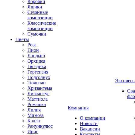
Коробки
Ящики
Сезонные
композиции
Классические
композиции
Сумочки
Цветы
Роза
Пион
Ландыш
Орхидея
Гвоздика
Гортензия
Подсолнух
Экспресс
Тюльпан
Хризантема
Сва
Лизиантус
фло
Маттиола
Ромашка
Компания
Лилия
Мимоза
О компании
Калла
Новости
Ранункулюс
Вакансии
Ирис
Контакты