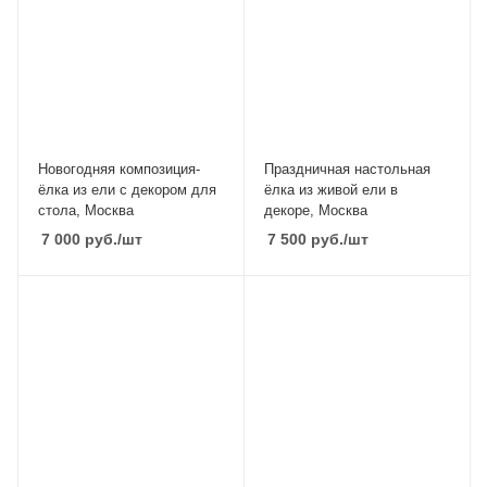
Новогодняя композиция-
Праздничная настольная
ёлка из ели с декором для
ёлка из живой ели в
стола, Москва
декоре, Москва
7 000
руб.
/шт
7 500
руб.
/шт