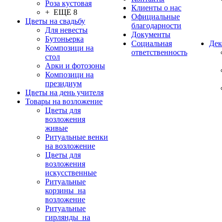
Роза кустовая
Клиенты о нас
+ ЕЩЕ 8
Официальные
Цветы на свадьбу
благодарности
Для невесты
Документы
Бутоньерка
Социальная
Дек
Композици на
ответственность
стол
Арки и фотозоны
Композици на
президиум
Цветы на день учителя
Товары на возложение
Цветы для
возложения
живые
Ритуальные венки
на возложение
Цветы для
возложения
искусственные
Ритуальные
корзины на
возложение
Ритуальные
гирлянды на