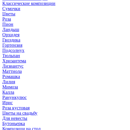
Классические композиции
Сумочки
Цветы
Роза
Пион
Ландыш
Орхидея
Гвоздика
Гортензия
Подсолнух
Тюльпан
Хризантема
Лизиантус
Маттиола
Ромашка
Лилия
Мимоза
Калла
Ранункулюс
Ирис
Роза кустовая
Цветы на свадьбу
Для невесты
Бутоньерка
Композици на стол