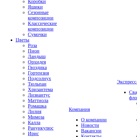
Коробки
Ящики
Сезонные
композиции
Классические
композиции
Сумочки
Цветы
Роза
Пион
Ландыш
Орхидея
Гвоздика
Гортензия
Подсолнух
Экспресс
Тюльпан
Хризантема
Сва
Лизиантус
фло
Маттиола
Ромашка
Компания
Лилия
Мимоза
О компании
Калла
Новости
Ранункулюс
Вакансии
Ирис
Контакты