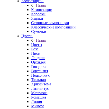
Композиции
Назад
Композиции
Коробки
Ящики
Сезонные композиции
Классические композиции
Сумочки
Цветы
Назад
Цветы
Роза
Пион
Ландыш
Орхидея
Гвоздика
Гортензия
Подсолнух
Тюльпан
Хризантема
Лизиантус
Маттиола
Ромашка
Лилия
Мимоза