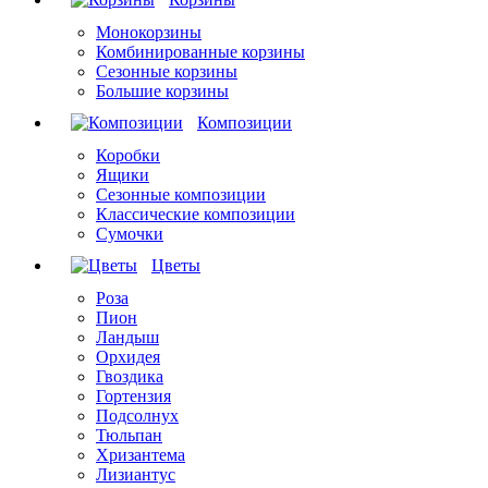
Монокорзины
Комбинированные корзины
Сезонные корзины
Большие корзины
Композиции
Коробки
Ящики
Сезонные композиции
Классические композиции
Сумочки
Цветы
Роза
Пион
Ландыш
Орхидея
Гвоздика
Гортензия
Подсолнух
Тюльпан
Хризантема
Лизиантус