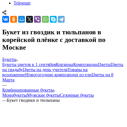
Telegram
Букет из гвоздик и тюльпанов в
корейской плёнке с доставкой по
Москве
Букеты
Букеты цветов к 1 сентября
Корзины
Композиции
Цветы
Цветы
на свадьбу
Цветы на день учителя
Товары на
возложение
Новогогодние композиции из ели
Цветы на 8
Марта
—
Комбинированные букеты
Монобукеты
Мужские букеты
Сезонные букеты
—
Букет гводики и тюльпаны