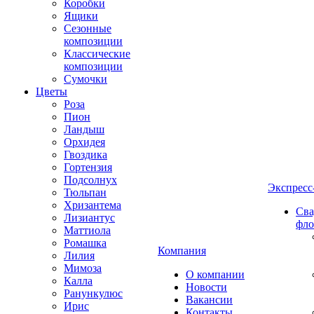
Коробки
Ящики
Сезонные
композиции
Классические
композиции
Сумочки
Цветы
Роза
Пион
Ландыш
Орхидея
Гвоздика
Гортензия
Подсолнух
Экспресс
Тюльпан
Хризантема
Сва
Лизиантус
фло
Маттиола
Ромашка
Компания
Лилия
Мимоза
О компании
Калла
Новости
Ранункулюс
Вакансии
Ирис
Контакты