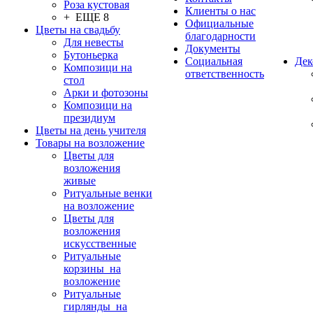
Роза кустовая
Клиенты о нас
+ ЕЩЕ 8
Официальные
Цветы на свадьбу
благодарности
Для невесты
Документы
Бутоньерка
Социальная
Дек
Композици на
ответственность
стол
Арки и фотозоны
Композици на
президиум
Цветы на день учителя
Товары на возложение
Цветы для
возложения
живые
Ритуальные венки
на возложение
Цветы для
возложения
искусственные
Ритуальные
корзины на
возложение
Ритуальные
гирлянды на