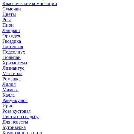
Классические композиции
Сумочки
Цветы
Роза
Пион
Ландыш
Орхидея
Гвоздика
Гортензия
Подсолнух
Тюльпан
Хризантема
Лизиантус
Маттиола
Ромашка
Лилия
Мимоза
Калла
Ранункулюс
Ирис
Роза кустовая
Цветы на свадьбу
Для невесты
Бутоньерка
Композици на стол