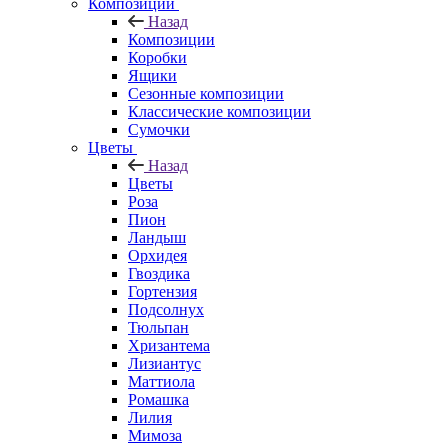
Композиции
Назад
Композиции
Коробки
Ящики
Сезонные композиции
Классические композиции
Сумочки
Цветы
Назад
Цветы
Роза
Пион
Ландыш
Орхидея
Гвоздика
Гортензия
Подсолнух
Тюльпан
Хризантема
Лизиантус
Маттиола
Ромашка
Лилия
Мимоза